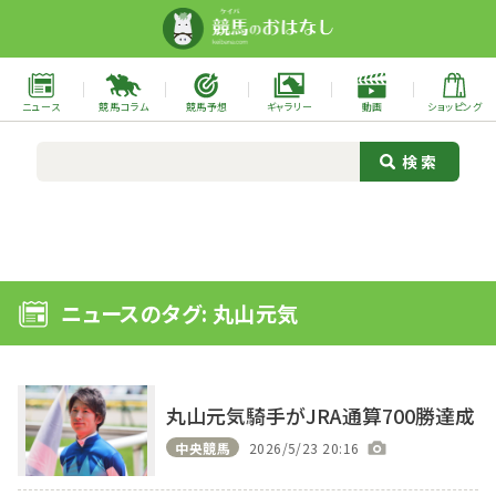
ニュース
競馬コラム
競馬予想
ギャラリー
動画
ショッピング
ニュースのタグ: 丸山元気
丸山元気騎手がJRA通算700勝達成
中央競馬
2026/5/23 20:16