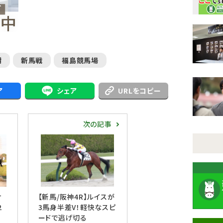
樹
新馬戦
福島競馬場
ア
シェア
URLをコピー
次の記事
サ
【新馬/阪神4R】ルイスが
2
3馬身半差V！軽快なスピ
ードで逃げ切る