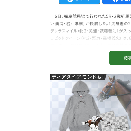
6日、福島競馬場で行われた5R・2歳新馬戦
2・美浦・岩戸孝樹）が快勝した。1馬身差の2
デレラスマイル（牝2・美浦・武藤善則）が入っ
ラピッドクイーン（牝2・栗東・高橋義忠）は、
モーでV 人気に応える 1番人気に支持さ
た...
記