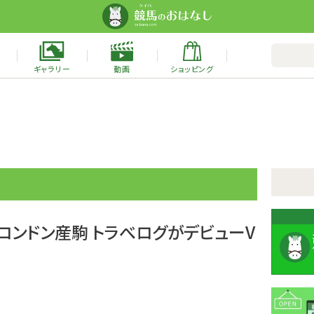
ギャラリー
動画
ショッピング
ーロンドン産駒 トラべログがデビューV