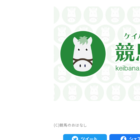
注目のニュース
ャルグッズ絶賛販売中！
武豊デビュー40年特別展が札幌で開幕
ちらから
2万人、東京3万人を動...
(C)競馬のおはなし
ツイート
シェ