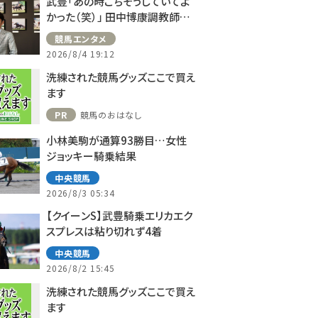
武豊「あの時ごちそうしていてよ
かった（笑）」 田中博康調教師と
のフランスでの思い出を語る
競馬エンタメ
2026/8/4 19:12
洗練された競馬グッズここで買え
ます
PR
競馬のおはなし
小林美駒が通算93勝目…女性
ジョッキー騎乗結果
中央競馬
2026/8/3 05:34
【クイーンS】武豊騎乗エリカエク
スプレスは粘り切れず4着
中央競馬
2026/8/2 15:45
洗練された競馬グッズここで買え
ます