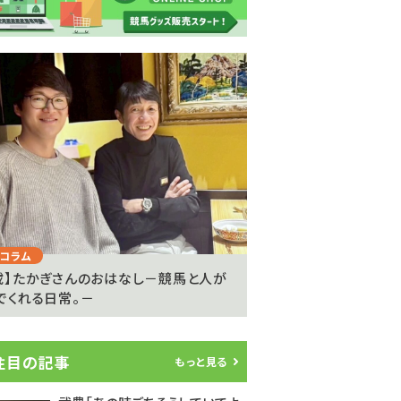
Next
コラム
注目のニュース
載】たかぎさんのおはなし－競馬と人が
ライアン・ムーアが20
でくれる日常。－
参戦…武豊騎手は9度..
注目の記事
もっと見る