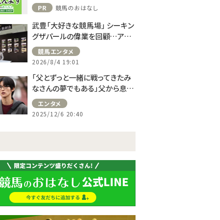
PR
競馬のおはなし
武豊「大好きな競馬場」 シーキン
グザパールの偉業を回顧…アス
コット、ドーヴィルへの思い語る
競馬エンタメ
2026/8/4 19:01
「父とずっと一緒に戦ってきたみ
なさんの夢でもある」父から息子
へ継承されたチーム――新生“チーム
エンタメ
ロイヤル”の誕生…日曜劇場
2025/12/6 20:40
『ザ・ロイヤルファミリー』第8話レ
ビュー（ネタバレあり）