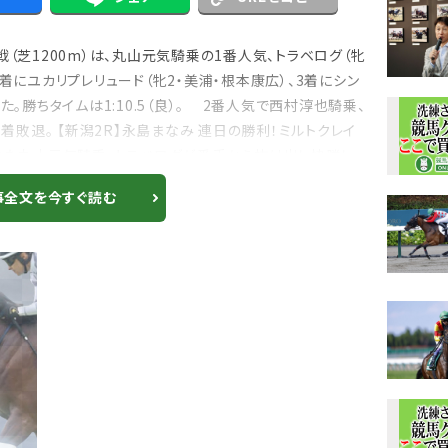
（芝1200m）は、丸山元気騎乗の1番人気、トラベログ（牝
着にユカリプレリュード（牝2・美浦・根本康広）、3着にシン
た。勝ちタイムは1:10.5（良）。 2番人気で西村淳也騎乗、
6着敗退。 【新潟2R】永島まなみ 連日の勝利！ミルトクレイ
れた丸山元気騎乗、トラベログが番手から抜け出し快勝し
事全文を今すぐ読む