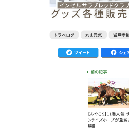
トラベログ
丸山元気
岩戸孝
ツイート
シェ
前の記事
【みやこS】11番人気 
ンライズホープが重賞
勝目