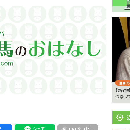
注
目
ニ
ュ
Previous
ー
ス
注目のニュース
注目の
 京都
武豊「例年より差しが利いている」 札幌ダート
【新連
1700メートルの馬...
つない
ア
シェア
URLをコピー