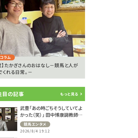
Next
コラム
注目のニュース
載】たかぎさんのおはなし－競馬と人が
ライアン・ムーアが20
でくれる日常。－
参戦…武豊騎手は9度..
注目の記事
もっと見る
武豊「あの時ごちそうしていてよ
かった（笑）」 田中博康調教師と
のフランスでの思い出を語る
競馬エンタメ
2026/8/4 19:12