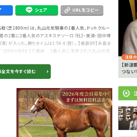
目
ニ
ア
シェア
URLをコピー
ュ
Previous
戦（芝1800m）は、丸山元気騎乗の1番人気、ドットクルー
ー
身差の2着に2番人気のアスキステソーロ（牡2・美浦・田中博
ス
）が入った。勝ちタイムは1:56.4（良）。 【福島8R】永島ま
 1000mを69.2で通過 1番人気に支持された丸山元気
注目のニュース
注目の
た。レースは中々見ることのない超がつくスローに。前半...
 京都
武豊「例年より差しが利いている」 札幌ダート
【新連
1700メートルの馬...
つない
事全文を今すぐ読む