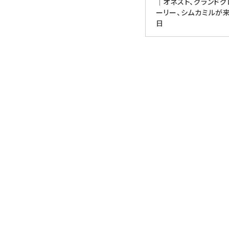
｜オネスト、グランドグ
ーリー、シムカミルが
日