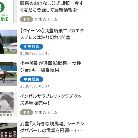
競馬のおはなし公式LINE／今す
ぐ友だち登録して最新情報をゲ
ット！
PR
競馬のおはなし
【クイーンS】武豊騎乗エリカエク
スプレスは粘り切れず4着
中央競馬
2026/8/2 15:45
小林美駒が通算93勝目…女性
ジョッキー騎乗結果
中央競馬
2026/8/3 05:34
インゼルサラブレッドクラブ グッ
ズ各種販売中！
PR
競馬のおはなし
武豊「大好きな競馬場」 シーキン
グザパールの偉業を回顧…アス
コット、ドーヴィルへの思い語る