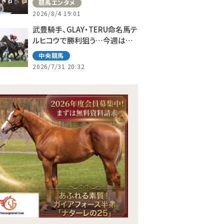
競馬エンタメ
2026/8/4 19:01
武豊騎手、GLAY・TERU命名馬テ
ルヒコウで勝利狙う…今週は札
幌で10鞍
中央競馬
2026/7/31 20:32