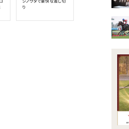
ロ
シノウタで豪快な差し切
来
り