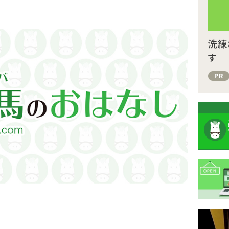
洗練
す
PR
注