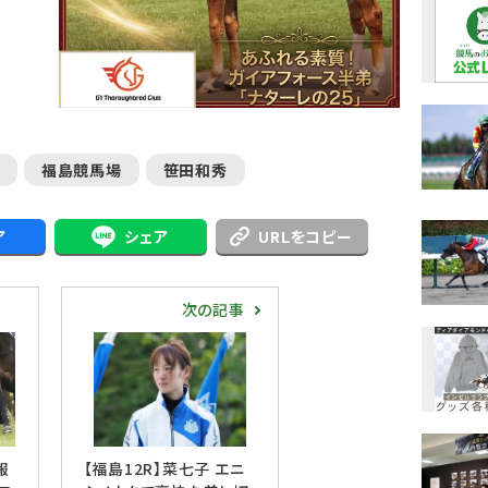
福島競馬場
笹田和秀
ア
シェア
URLをコピー
次の記事
報
【福島12R】菜七子 エニ