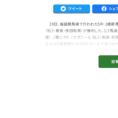
ツイート
シェ
19日、福島競馬場で行われた5R・2歳新馬
（牡2・栗東・笹田和秀）が勝利した。1/2馬
康）、3着にサトノスヴニール（牡2・美浦・萩原清
なみが6週連続V！ボルタドマールで抜け出す
注目のニュース
騎乗、ドットクルーが嬉しいデビューVを飾っ
ャルグッズ絶賛販売中！
武豊デビュー40年特別展が札幌で開幕
ちらから
2万人、東京3万人を動...
記