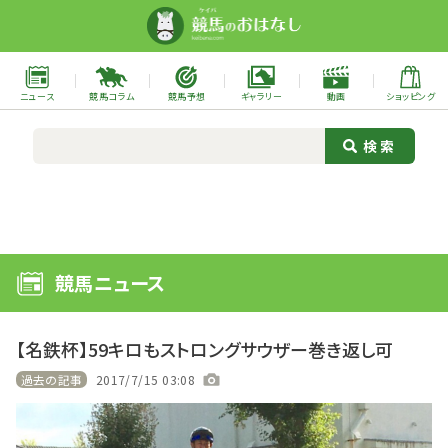
ニュース
競馬コラム
競馬予想
ギャラリー
動画
ショッピング
競馬ニュース
【名鉄杯】59キロもストロングサウザー巻き返し可
過去の記事
2017/7/15 03:08