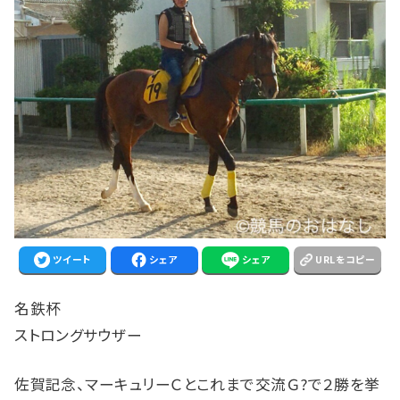
ツイート
シェア
シェア
URLをコピー
名鉄杯
ストロングサウザー
佐賀記念、マーキュリーＣとこれまで交流Ｇ?で２勝を挙