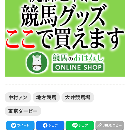
中村アン
地方競馬
大井競馬場
東京ダービー
ツイート
シェア
シェア
URLをコピー