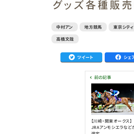
中村アン
地方競馬
東京シテ
高橋文哉
ツイート
シェ
前の記事
【川崎・関東オークス】
JRAアンモシエラなど
選定