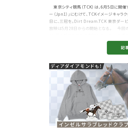
東京シティ競馬（TCK）は、6月5日に開催
ー（Jpn1）」にむけて、TCKイメージキャ
日に、三冠を。Dirt Dream.TCK 東京
放映は5月28日からの開始となる。 今回
が、日々起きる悩みや立場上なかなか上手く
ーリーにな...
記
注目のニュース
で米G1・パシフィック
坂井瑠星騎手が明かすフォーエバーヤン
の”異次元の強さ”「ゴール...