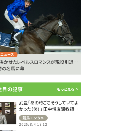
Next
ニュース
注目のニュース
沸かせたレベルスロマンスが現役引退…
【浦和競馬】小久保智
9勝の名馬に幕
の出走投票、組合側の不.
注目の記事
もっと見る
武豊「あの時ごちそうしていてよ
かった（笑）」 田中博康調教師と
のフランスでの思い出を語る
競馬エンタメ
2026/8/4 19:12