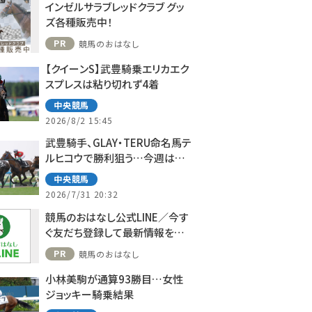
インゼルサラブレッドクラブ グッ
ズ各種販売中！
PR
競馬のおはなし
【クイーンS】武豊騎乗エリカエク
スプレスは粘り切れず4着
中央競馬
2026/8/2 15:45
武豊騎手、GLAY・TERU命名馬テ
ルヒコウで勝利狙う…今週は札
幌で10鞍
中央競馬
2026/7/31 20:32
競馬のおはなし公式LINE／今す
ぐ友だち登録して最新情報をゲ
ット！
PR
競馬のおはなし
小林美駒が通算93勝目…女性
ジョッキー騎乗結果