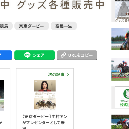
ィ競馬
東京ダービー
高橋一生
ア
シェア
URLをコピー
次の記事
【東京ダービー】中村アン
が
がプレゼンターとして来
場