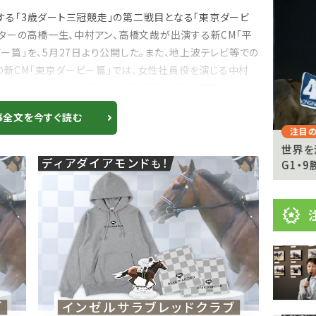
目
する「3歳ダート三冠競走」の第二戦目となる「東京ダービ
ニ
ラクターの高橋一生、中村アン、高橋文哉が出演する新CM「平
ュ
Previous
ダービー篇」を、5月27日より公開した。また、地上波テレビ等での
ー
の新CM「東京ダービー篇」では、女性社員役を演じる中村
いかないながらも、殻を破り”挑戦”する姿を表現したスト
ス
事全文を今すぐ読む
注目のニュース
注目の
グ
矢作芳人調教師、フォーエバーヤングBC連覇
世界を
へ覚悟「今年は間違いな...
G1・