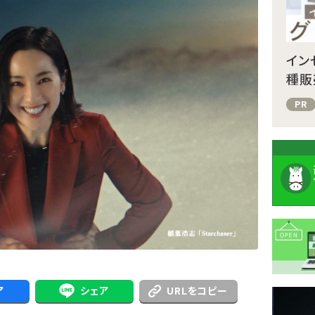
イン
種販
PR
ア
シェア
URLをコピー
注