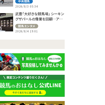
中央競馬
2026/8/3 05:34
武豊「大好きな競馬場」 シーキン
グザパールの偉業を回顧…アス
コット、ドーヴィルへの思い語る
競馬エンタメ
2026/8/4 19:01