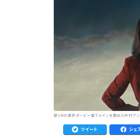
新CMの東京ダービー篇でメインを務めた中村アン
ツイート
シェ