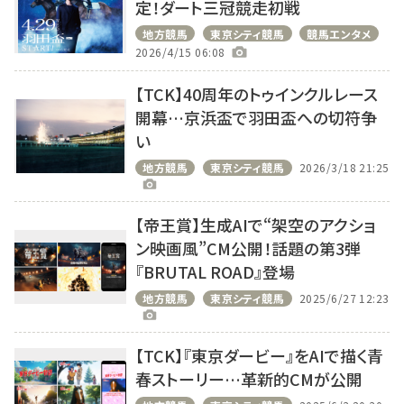
定！ダート三冠競走初戦
地方競馬
東京シティ競馬
競馬エンタメ
2026/4/15 06:08
【TCK】40周年のトゥインクルレース
開幕…京浜盃で羽田盃への切符争
い
地方競馬
東京シティ競馬
2026/3/18 21:25
【帝王賞】生成AIで“架空のアクショ
ン映画風”CM公開！話題の第3弾
『BRUTAL ROAD』登場
地方競馬
東京シティ競馬
2025/6/27 12:23
【TCK】『東京ダービー』をAIで描く青
春ストーリー…革新的CMが公開