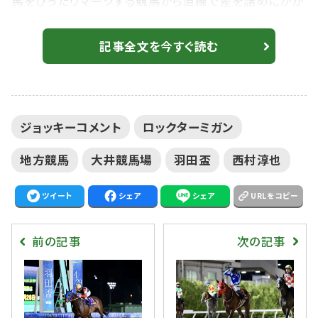
馬をぴったりマークする競馬から直線で差を詰めにかか
ったものの、最後のひと押しが利かず。鞍上の西村淳也
騎手は「厳しい競馬でした」と振り絞るように言葉を残し
記事全文を今すぐ読む
た。 2着 ロックターミガン 西村淳也騎手 「ちょっと厳し
い競馬でした」 レース結果、詳細は下記のとおり。 4
月29日、大井競馬場で行われた11R・羽田盃（Jpn1・3
ジョッキーコメント
ロックターミガン
歳・ダ1800m）は、戸崎圭太騎乗...
地方競馬
大井競馬場
羽田盃
西村淳也
ツイート
シェア
シェア
URLをコピー
前の記事
次の記事