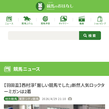
ニュース
競馬コラム
競馬予想
ギャラリー
動画
ショッピング
競馬ニュース
【羽田盃】西村淳「厳しい競馬でした」断然人気ロックタ
ーミガンは2着
地方競馬
東京シティ競馬
2026/4/29 21:10