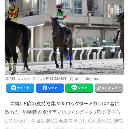
羽田盃・ロックターミガンと西村淳也騎手 (C)Hiroki Homma
ツイート
シェア
シェア
URLをコピー
単勝1.6倍の支持を集めたロックターミガンは2着に
敗れた。前哨戦の京浜盃ではフィンガーを3馬身突き放
していたが、今回は逆に3馬身差をつけられる形に。勝ち