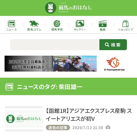
ニュース
競馬コラム
競馬予想
ギャラリー
動画
ショッピング
ニュースのタグ: 柴田雄一
【函館1R】アジアエクスプレス産駒 ス
イートアリエスが初V
過去の記事
2020/7/12 21:30