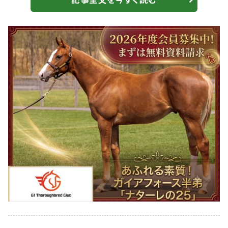
ロン（牡2・栗東・北出成人）は、7着敗退。 【スパーキング
レディーC】JRA出走予定馬 3馬身差完勝 7番人気に
支持された柴山雄一騎乗のスイートアリエスが嬉しい初
勝利を飾った。決して良い...