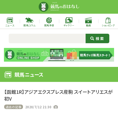
ニュース
競馬コラム
競馬予想
ギャラリー
動画
ショッピング
競馬ニュース
【函館1R】アジアエクスプレス産駒 スイートアリエスが
初V
過去の記事
2020/7/12 21:30