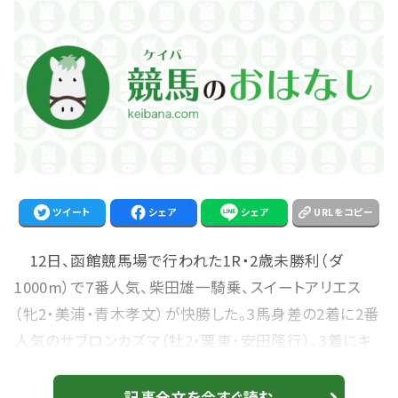
ツイート
シェア
シェア
URLをコピー
12日、函館競馬場で行われた1R・2歳未勝利（ダ
1000m）で7番人気、柴田雄一騎乗、スイートアリエス
（牝2・美浦・青木孝文）が快勝した。3馬身差の2着に2番
人気のサブロンカズマ（牡2・栗東・安田隆行）、3着にキ
ンバ（牡2・栗東・武英智）が入った。勝ちタイムは
0:59.6（良）。 1番人気で亀田温心騎乗、ジョディーズマ
記事全文を今すぐ読む