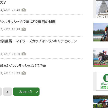
りV
4/4/21 20:40
】ソウルラッシュが2年ぶり2度目の制覇
4/4/21 15:38
の騎乗馬…マイラーズカップはトランキリテとのコン
4/4/19 06:10
録馬】ソウルラッシュなど17頭
4/4/15 06:09
3
次の15件