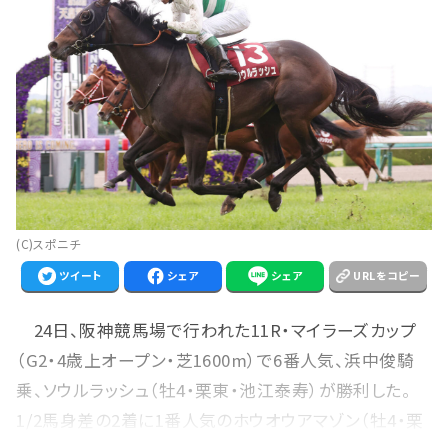
(C)スポニチ
ツイート
シェア
シェア
URLをコピー
24日、阪神競馬場で行われた11R・マイラーズカップ
（G2・4歳上オープン・芝1600m）で6番人気、浜中俊騎
乗、ソウルラッシュ（牡4・栗東・池江泰寿）が勝利した。
1/2馬身差の2着に1番人気のホウオウアマゾン（牡4・栗