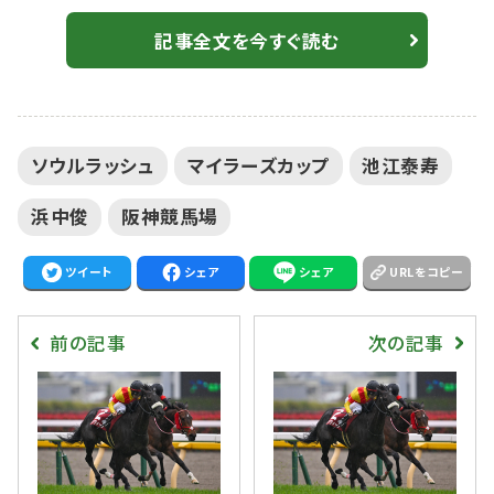
東・矢作芳人）、3着にファルコニア（牡5・栗東・高野友
和）が入った。勝ちタイムは1:33.3（稍重）。 2番人気で
記事全文を今すぐ読む
菅原明良騎乗、カラテ（牡6・栗東・辻野泰之）は7着、3番
人気で松山弘平騎乗、エアファンディタ（牡5・栗東・池添
学）は11着敗退。 【フローラS】エリカヴィータが重賞初
ソウルラッシュ
マイラーズカップ
池江泰寿
制覇 新...
浜中俊
阪神競馬場
ツイート
シェア
シェア
URLをコピー
前の記事
次の記事