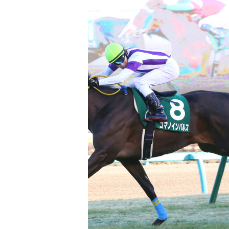
注目のニュース
ャルグッズ絶賛販売中！
【キングジョージ】ルメール「坂の上で休
ちらから
要でした」マスカレー...