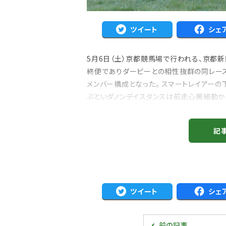
ツイート
シェ
5月6日（土）京都競馬場で行われる、京都新聞
終便でありダービーとの相性抜群の同レー
メンバー構成となった。 スマートレイアーの
ぶといダノンデイスタンスは前走心房細動か
ンジャー産駒２騎、サトノリュウガ、インヴ
かもしれない。 インヴィク...
記
ツイート
シェ
前の記事