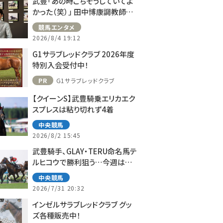
武豊「あの時ごちそうしていてよ
かった（笑）」 田中博康調教師と
のフランスでの思い出を語る
競馬エンタメ
2026/8/4 19:12
G1サラブレッドクラブ 2026年度
特別入会受付中！
PR
G1サラブレッドクラブ
【クイーンS】武豊騎乗エリカエク
スプレスは粘り切れず4着
中央競馬
2026/8/2 15:45
武豊騎手、GLAY・TERU命名馬テ
ルヒコウで勝利狙う…今週は札
幌で10鞍
中央競馬
2026/7/31 20:32
インゼルサラブレッドクラブ グッ
ズ各種販売中！