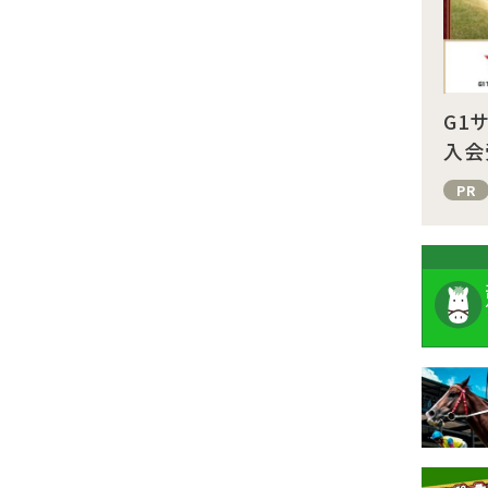
G1
入会
PR