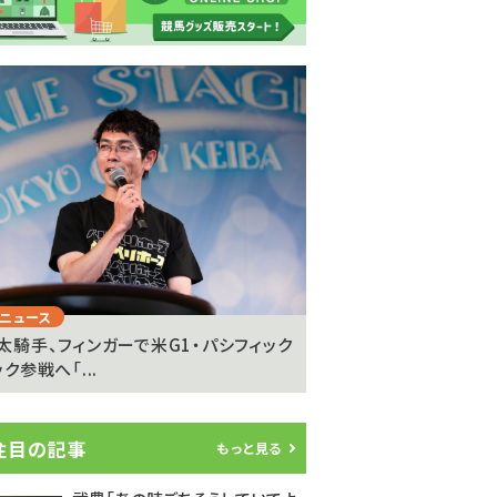
Next
ニュース
注目のニュース
太騎手、フィンガーで米G1・パシフィック
坂井瑠星騎手が明かす
ク参戦へ「...
の”異次元の強さ”「ゴール
注目の記事
もっと見る