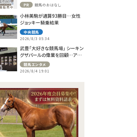
PR
競馬のおはなし
小林美駒が通算93勝目…女性
ジョッキー騎乗結果
中央競馬
2026/8/3 05:34
武豊「大好きな競馬場」 シーキン
グザパールの偉業を回顧…アス
コット、ドーヴィルへの思い語る
競馬エンタメ
2026/8/4 19:01