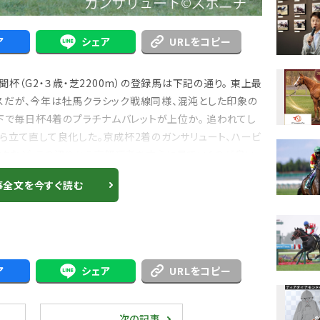
ア
シェア
URLをコピー
杯（G2・３歳・芝2200m）の登録馬は下記の通り。 東上最
スだが、今年は牡馬クラシック戦線同様、混沌とした印象の
下で毎日杯4着のプラチナムバレットが上位か。 追われてし
ら立て直して良化した。京成杯2着のガンサリュート、ハービ
ィクタなど、この辺りから京都巧者を中心に見ていくのが良い
事全文を今すぐ読む
ア
シェア
URLをコピー
次の記事