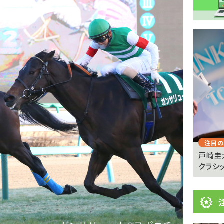
注
目
ニ
ュ
Previous
ー
ス
注目のニュース
注目の
憩が必
【キングジョージ】マーフィー「反応がなかった」
戸崎圭
ヴェルテンベルクは...
クラシッ