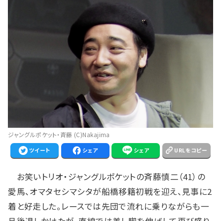
ジャングルポケット・斉藤 (C)Nakajima
ツイート
シェア
シェア
URLをコピー
お笑いトリオ・ジャングルポケットの斉藤慎二（41）の
愛馬、オマタセシマシタが船橋移籍初戦を迎え、見事に2
着と好走した。レースでは先団で流れに乗りながらも一