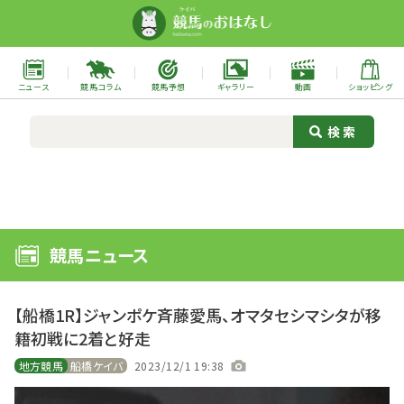
ニュース
競馬コラム
競馬予想
ギャラリー
動画
ショッピング
競馬ニュース
【船橋1R】ジャンポケ斉藤愛馬、オマタセシマシタが移
籍初戦に2着と好走
地方競馬
船橋ケイバ
2023/12/1 19:38