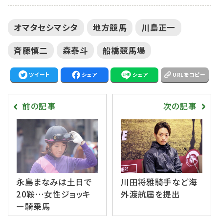
オマタセシマシタ
地方競馬
川島正一
斉藤慎二
森泰斗
船橋競馬場
ツイート
シェア
シェア
URLをコピー
前の記事
次の記事
永島まなみは土日で
川田将雅騎手など海
20鞍…女性ジョッキ
外渡航届を提出
ー騎乗馬