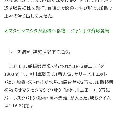
旦後退しかけたが、直線では差し脚を伸ばして再び盛り
返す勝負根性を発揮。最後まで懸命な伸び脚で、船橋で
上々の滑り出しを見せた。
オマタセシマシタが船橋へ移籍…ジャンポケ斉藤愛馬
レース結果、詳細は以下の通り。
12月1日、船橋競馬場で行われた1R・3歳二三（ダ
1200m）は、笹川翼騎乗の1番人気、サリーピルエット
（牡3・船橋・矢内博）が快勝。4馬身差の2着に、船橋移籍
初戦のオマタセシマシタ（牝3・船橋・川島正一）、3着に
バーレスク（牝3・船橋・岡林光浩）が入った。勝ちタイム
は1:16.2（良）。