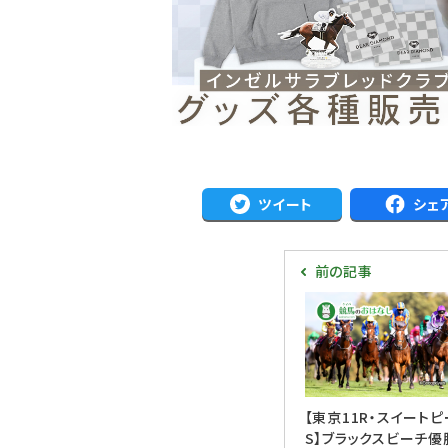
ツイート
シェ
前の記事
【東京11R・スイートピ
S】ブラックスビーチ優