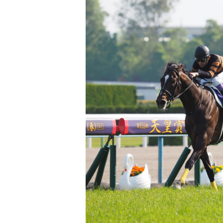
注目のニュース
ャルグッズ絶賛販売中！
【キングジョージ】ルメール「坂の上で休
ちらから
要でした」マスカレー...