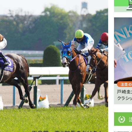
注
目
ニ
ュ
Previous
ー
ス
注目のニュース
注目の
憩が必
【キングジョージ】マーフィー「反応がなかった」
戸崎圭
ヴェルテンベルクは...
クラシッ