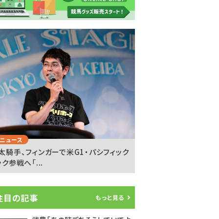
Next
ニュース
注目のニュース
太騎手、フィンガーで米G1・パシフィック
坂井瑠星騎手が明かす
ク参戦へ「...
の”異次元の強さ”「ゴール
注目の記事
もっと見る