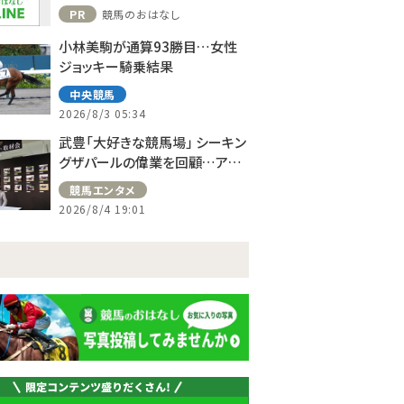
ット！
PR
競馬のおはなし
小林美駒が通算93勝目…女性
ジョッキー騎乗結果
中央競馬
2026/8/3 05:34
武豊「大好きな競馬場」 シーキン
グザパールの偉業を回顧…アス
コット、ドーヴィルへの思い語る
競馬エンタメ
2026/8/4 19:01