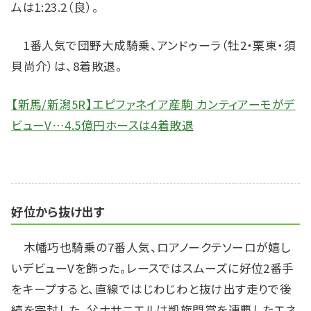
ムは1:23.2（良）。
1番人気で団野大成騎乗、アンドゥーラ（牡2・栗東・須
貝尚介）は、8着敗退。
【新馬/新潟5R】エピファネイア産駒 カンティアーモがデ
ビューV…4.5億円ホースは4着敗退
好位から抜け出す
木幡巧也騎乗の7番人気、ロアノークテソーロが嬉し
いデビューVを飾った。レースではスムーズに好位2番手
をキープすると、直線ではじわじわと抜け出す走りで後
続を完封した。父ナサニエルは凱旋門賞を連覇したエネ