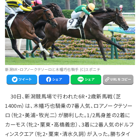
新潟6R・ロアノークテソーロと木幡巧也騎手 (C)スポニチ
ツイート
シェア
シェア
URLをコピー
30日、新潟競馬場で行われた6R・2歳新馬戦（芝
1400m）は、木幡巧也騎乗の7番人気、ロアノークテソー
ロ（牝2・美浦・牧光二）が勝利した。1/2馬身差の2着に
カーモス（牝2・栗東・高橋義忠）、3着に2番人気のドルフ
ィンスクエア（牝2・栗東・清水久詞）が入った。勝ちタイ