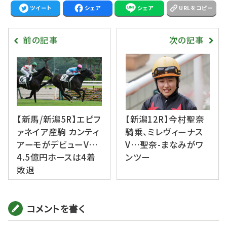
ツイート
シェア
シェア
URLをコピー
前の記事
次の記事
【新馬/新潟5R】エピフ
【新潟12R】今村聖奈
ァネイア産駒 カンティ
騎乗、ミレヴィーナス
アーモがデビューV…
V…聖奈-まなみがワ
4.5億円ホースは4着
ンツー
敗退
コメントを書く