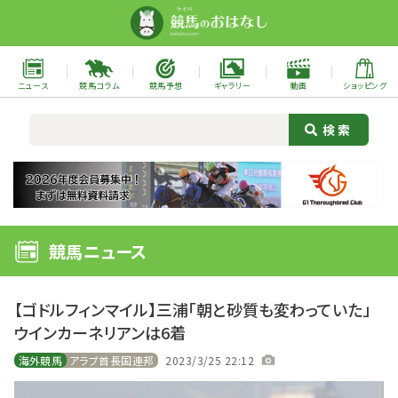
ニュース
競馬コラム
競馬予想
ギャラリー
動画
ショッピング
競馬ニュース
【ゴドルフィンマイル】三浦「朝と砂質も変わっていた」
ウインカーネリアンは6着
海外競馬
アラブ首長国連邦
2023/3/25 22:12