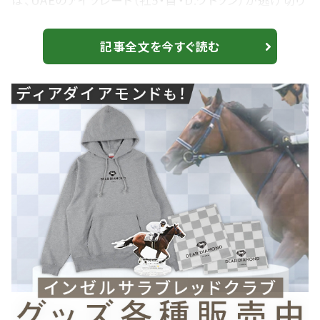
は、UAEのアイソレート（牡5・首・D.ワトソン）が逃げ切り
で勝利した。このレース連覇を目指したバスラットレオン
（牡5・栗東・矢作芳人）は、2番手から先頭を伺ったがゴ
記事全文を今すぐ読む
ール前で失速し敗退。2着にはローオブピース（セ6・首・
R.マレン）、3着にアトレティコエルクラーノ（牡6・鵜・A.ペ
レイラ）が入った。勝ちタイムは1:35.71（良）。 日本...