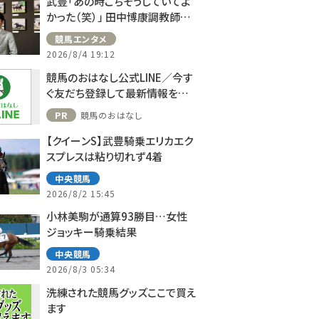
武豊「あの時ごちそうしていてよ
かった（笑）」 田中博康調教師と
のフランスでの思い出を語る
競馬エンタメ
2026/8/4 19:12
競馬のおはなし公式LINE／今す
ぐ友だち登録して最新情報をゲ
ット！
PR
競馬のおはなし
【クイーンS】武豊騎乗エリカエク
スプレスは粘り切れず4着
中央競馬
2026/8/2 15:45
小林美駒が通算93勝目…女性
ジョッキー騎乗結果
中央競馬
2026/8/3 05:34
洗練された競馬グッズここで買え
ます