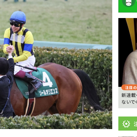
注
目
ニ
ュ
Previous
ー
ス
注目のニュース
注目の
 京都
武豊「例年より差しが利いている」 札幌ダート
新連載
1700メートルの馬...
ないで