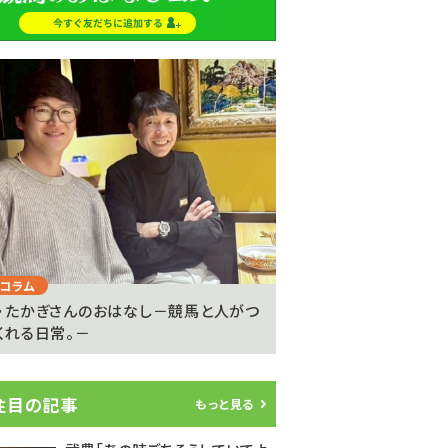
Next
コラム
注目のニュース
・たかぎさんのおはなし－競馬と人がつ
ライアン・ムーアが20
くれる日常。－
参戦…武豊騎手は9度..
注目の記事
もっと見る