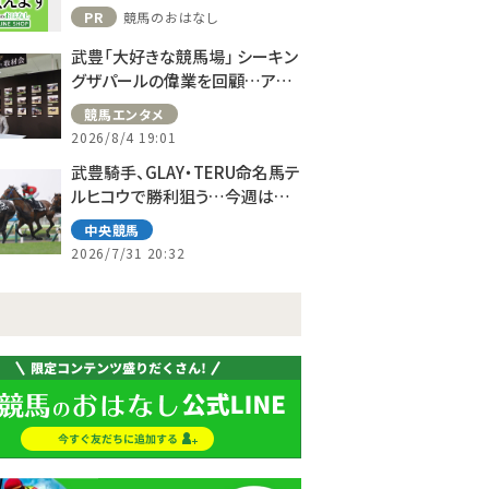
PR
競馬のおはなし
武豊「大好きな競馬場」 シーキン
グザパールの偉業を回顧…アス
コット、ドーヴィルへの思い語る
競馬エンタメ
2026/8/4 19:01
武豊騎手、GLAY・TERU命名馬テ
ルヒコウで勝利狙う…今週は札
幌で10鞍
中央競馬
2026/7/31 20:32