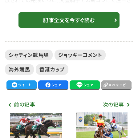
放されての完敗だった。武豊騎手との新コンビで注目さ
れたジャックドールは7着敗退。 2着 ダノンザキッド 北
村友一騎手 「日本とは違った環境で、少し力みというの
記事全文を今すぐ読む
はゲートを出てからも見られましたが、ペースが流れた
ところでも周りに惑わされずに自分のペースでロス無く
立ち回ろうというのを心がけました。本当に前走と同様
シャティン競馬場
ジョッキーコメント
に間を割って伸びてくれたと思います。勝った馬...
海外競馬
香港カップ
ツイート
シェア
シェア
URLをコピー
前の記事
次の記事