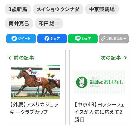
3歳新馬
メイショウクシナダ
中京競馬場
南井克巳
和田雄二
ツイート
シェア
シェア
URLをコピー
前の記事
次の記事
【外厩】アメリカジョッ
【中京4R】ヨッシーフェ
キークラブカップ
イスが人気に応えて2
勝目