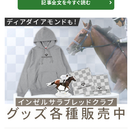
1:56.4（稍重）。 1番人気で川田将雅騎乗、グラヴィテ
記事全文を今すぐ読む
（牝3・栗東・鮫島一歩）は、7着敗退。 【萌黄賞】3連単
600万超え！14番人気クープドクールがVで波乱 全兄は
メイショウワザシ 2番人気に支持された和田竜二騎
乗、メイショウクシ...