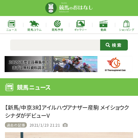
ニュース
競馬コラム
競馬予想
ギャラリー
動画
ショッピング
競馬ニュース
【新馬/中京3R】アイルハヴアナザー産駒 メイショウク
シナダがデビューV
過去の記事
2021/1/23 21:21