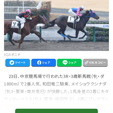
(C)スポニチ
ツイート
シェア
シェア
URLをコピー
23日、中京競馬場で行われた3R・3歳新馬戦（牝・ダ
1800m）で2番人気、和田竜二騎乗、メイショウクシナダ
（牝3・栗東・南井克巳）が快勝した。1馬身差の2着にキタ
サンマーベラス（牝3・栗東・梅田智之）、3着にプレアヴィ
ヒア（牝3・栗東・渡辺薫彦）が入った。勝ちタイムは