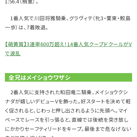
1:56.4（稍重）。
1番人気で川田将雅騎乗、グラヴィテ（牝3・栗東・鮫島
一歩）は、7着敗退。
【萌黄賞】3連単600万超え！14番人気クープドクールがV
で波乱
全兄はメイショウワザシ
2番人気に支持された和田竜二騎乗、メイショウクシ
ナダが嬉しいデビューVを飾った。好スタートを決めて軽
く促されると、じわっと押し出されるように先頭へ。マイ
ペースでレースを引っ張ると、直線では後続を突き放し
にかかりセーフティリードをキープ。最後まで危なげない