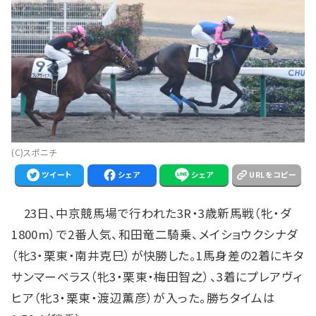
(C)スポニチ
ツイート
シェア
シェア
URLをコピー
23日、中京競馬場で行われた3R・3歳新馬戦（牝・ダ
1800m）で2番人気、和田竜二騎乗、メイショウクシナダ
（牝3・栗東・南井克巳）が快勝した。1馬身差の2着にキタ
サンマーベラス（牝3・栗東・梅田智之）、3着にプレアヴィ
ヒア（牝3・栗東・渡辺薫彦）が入った。勝ちタイムは