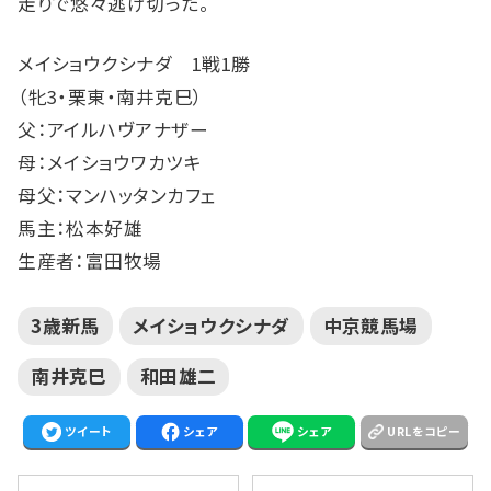
走りで悠々逃げ切った。
メイショウクシナダ 1戦1勝
（牝3・栗東・南井克巳）
父：アイルハヴアナザー
母：メイショウワカツキ
母父：マンハッタンカフェ
馬主：松本好雄
生産者：富田牧場
3歳新馬
メイショウクシナダ
中京競馬場
南井克巳
和田雄二
ツイート
シェア
シェア
URLをコピー