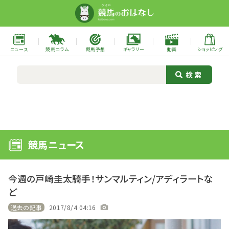
ニュース
競馬コラム
競馬予想
ギャラリー
動画
ショッピング
競馬ニュース
今週の戸崎圭太騎手！サンマルティン/アディラートな
ど
過去の記事
2017/8/4 04:16