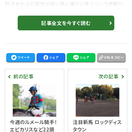
然決めれる可能性の高い馬に乗りに来たという感触か。
小倉記念のサンマルティンは調教でも鋭く伸び、キッチリ
と仕上げて来た。小倉では初出走だが、福島でも同騎手
記事全文を今すぐ読む
で勝ち鞍があるように小回りでも問題はない。 死角を探
すなら、圧倒的に関西馬が強い小倉競馬だけに、長距離
輸送がどう影響するかだけだろう。 小倉の新馬戦はこの
夏絶好調のヨハネスブルク産駒。10R天草特別ではレ
ツイート
シェア
シェア
URLをコピー
パ...
前の記事
次の記事
今週のルメール騎手！
注目新馬 ロックディス
エピカリスなど22頭
タウン