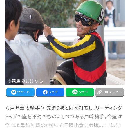
ツイート
シェア
シェア
URLをコピー
＜戸崎圭太騎手＞ 先週9勝と固め打ちし、リーディング
トップの座を不動のものにしつつある戸崎騎手。今週は
全10場重賞制覇のかかった日曜小倉に参戦。ここは当