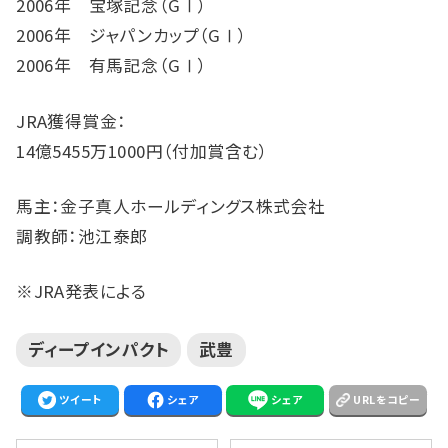
2006年 宝塚記念（GⅠ）
2006年 ジャパンカップ（GⅠ）
2006年 有馬記念（GⅠ）
JRA獲得賞金：
14億5455万1000円（付加賞含む）
馬主：金子真人ホールディングス株式会社
調教師：池江泰郎
※JRA発表による
ディープインパクト
武豊
ツイート
シェア
シェア
URLをコピー