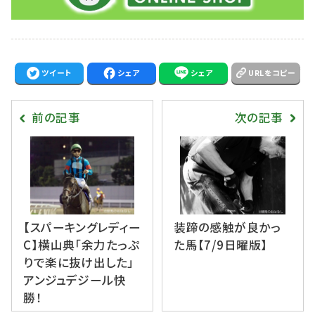
ツイート
シェア
シェア
URLをコピー
前の記事
次の記事
【スパーキングレディー
装蹄の感触が良かっ
C】横山典「余力たっぷ
た馬【7/9日曜版】
りで楽に抜け出した」
アンジュデジール快
勝！