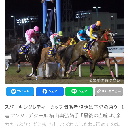
ツイート
シェア
シェア
URLをコピー
スパーキングレディーカップ関係者談話は下記の通り。 1
着 アンジュデジール 横山典弘騎手 「最後の直線は、余
力たっぷりで楽に抜け出してくれましたね。初めての場