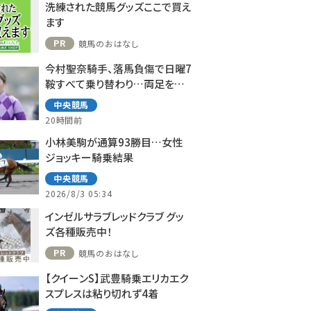
洗練された競馬グッズここで買え
ます
PR
競馬のおはなし
今村聖奈騎手、落馬負傷で日曜7
鞍すべて乗り替わり…両足を負
傷
中央競馬
20時間前
小林美駒が通算93勝目…女性
ジョッキー騎乗結果
中央競馬
2026/8/3 05:34
インゼルサラブレッドクラブ グッ
ズ各種販売中！
PR
競馬のおはなし
【クイーンS】武豊騎乗エリカエク
スプレスは粘り切れず4着