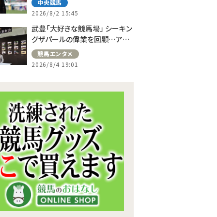
中央競馬
2026/8/2 15:45
武豊「大好きな競馬場」 シーキン
グザパールの偉業を回顧…アス
コット、ドーヴィルへの思い語る
競馬エンタメ
2026/8/4 19:01