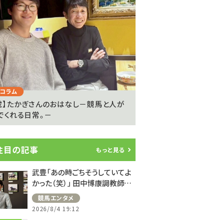
Next
コラム
注目のニュース
載】たかぎさんのおはなし－競馬と人が
ライアン・ムーアが20
でくれる日常。－
参戦…武豊騎手は9度..
注目の記事
もっと見る
武豊「あの時ごちそうしていてよ
かった（笑）」 田中博康調教師と
のフランスでの思い出を語る
競馬エンタメ
2026/8/4 19:12