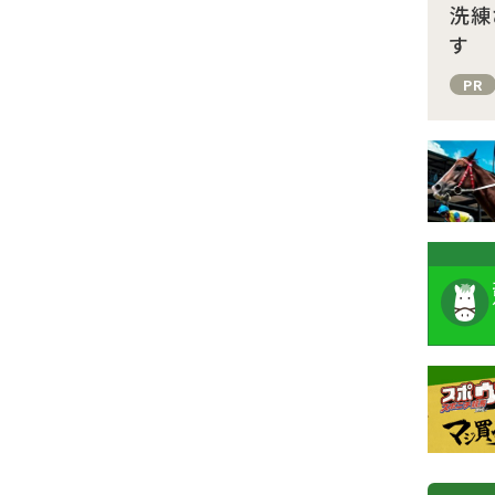
洗練
す
PR