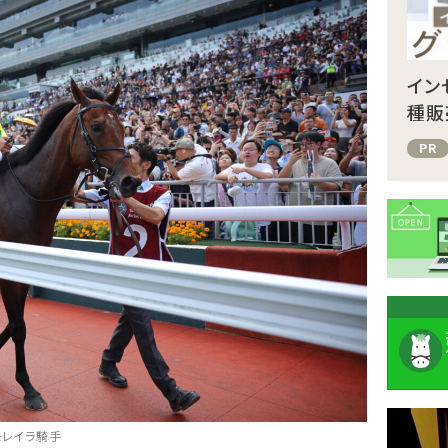
イン
種販
PR
注
モレイラ騎手