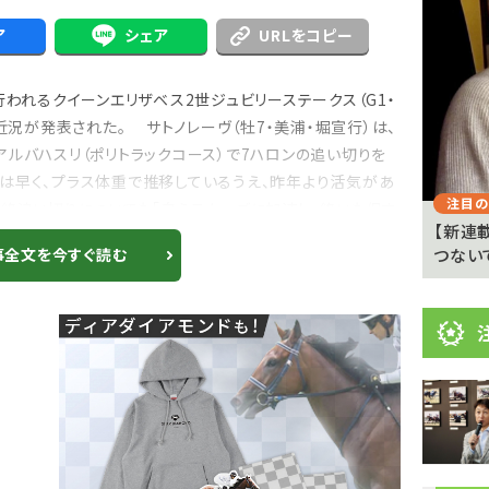
目
ニ
ア
シェア
URLをコピー
ュ
Previous
われるクイーンエリザベス2世ジュビリーステークス（G1・
ー
近況が発表された。 サトノレーヴ（牡7・美浦・堀宣行）は、
ス
ルバハスリ（ポリトラックコース）で7ハロンの追い切りを
は早く、プラス体重で推移しているうえ、昨年より活気があ
注目のニュース
注目の
最終追い切りについても「自らスムーズに加速し、終いも促す
 京都
武豊「例年より差しが利いている」 札幌ダート
【新連
1700メートルの馬...
つない
事全文を今すぐ読む