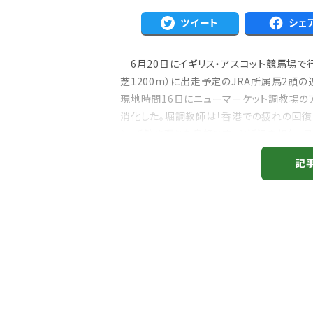
ツイート
シェ
6月20日にイギリス・アスコット競馬場で行
芝1200m）に出走予定のJRA所属馬2頭の
現地時間16日にニューマーケット調教場のア
消化した。堀調教師は「香港での疲れの回復
注目のニュース
り、毛艶や張りも良好です」と近況を報告。
ャルグッズ絶賛販売中！
武豊デビュー40年特別展が札幌で開幕
必要はなく、順調に態勢...
ちらから
2万人、東京3万人を動...
記