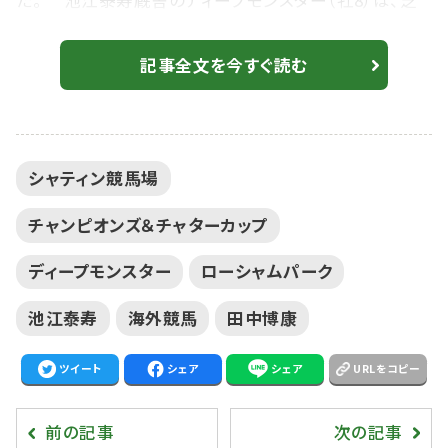
た。 池江泰寿厩舎のディープモンスター（牡8）は、芝
コースで4ハロンの追い切りを消化。騎乗した天本悠太
郎調教助手は「今日は芝で半マイルの追い切りを行いま
記事全文を今すぐ読む
した。変わりなく順調に来ています」とコメントした。調教
時計は49.5-22.4。 【香港カップ】ルメール「ゴールまでフ
ァイトしてくれた」ローシャムパークは5着まで 日本勢順
シャティン競馬場
調に調整 一方、田中博...
チャンピオンズ＆チャターカップ
ディープモンスター
ローシャムパーク
池江泰寿
海外競馬
田中博康
ツイート
シェア
シェア
URLをコピー
前の記事
次の記事