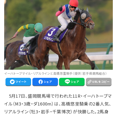
イーハトーブマイル・リアルラインと高橋悠里騎手（提供：岩手県競馬組合）
ツイート
シェア
シェア
URLをコピー
5月17日、盛岡競馬場で行われた11R・イーハトーブマ
イル（M3・3歳・ダ1600m）は、高橋悠里騎乗の2番人気、
リアルライン（牡3・岩手・千葉博次）が快勝した。2馬身