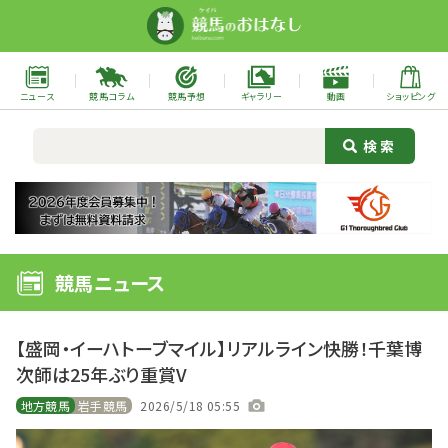
ニュース
競馬コラム
競馬予想
ギャラリー
動画
ショッピング
競馬ニュース
【盛岡・イーハトーブマイル】リアルライン快勝！千葉博
次師は25年ぶり重賞V
地方競馬
岩手競馬
2026/5/18 05:55