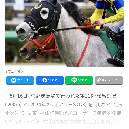
イフェイオン
ツイート
シェア
シェア
URLをコピー
5月16日、京都競馬場で行われた第11R・鞍馬S（芝
1200m）で、2024年のフェアリーS（G3）を制したイフェイ
オン（牝5・栗東・杉山佳明）が、4コーナーで疾病を発症
して転倒。その後、右第1指関節開放性脱臼と診断され、