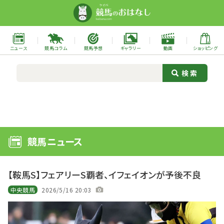
ニュース
競馬コラム
競馬予想
ギャラリー
動画
ショッピング
競馬ニュース
【鞍馬S】フェアリーS覇者、イフェイオンが予後不良
中央競馬
2026/5/16 20:03