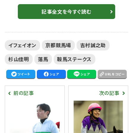
予後不良となった。 【フェアリーS】イフェイオンが混戦を
断つ…重賞初制覇 4コーナーで競走中止に レースで
記事全文を今すぐ読む
は、転倒したイフェイオンに後続馬が接触。騎乗していた
吉村誠之助騎手は落馬し、左肩を負傷した。京都12Rで
騎乗予定だったアストラカは高杉吏麒騎手に乗り替わり
イフェイオン
京都競馬場
吉村誠之助
となった。イフェイオンは父...
杉山佳明
落馬
鞍馬ステークス
ツイート
シェア
シェア
URLをコピー
前の記事
次の記事