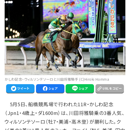
かしわ記念・ウィルソンテソーロと川田将雅騎手 (C)Hiroki Homma
ツイート
シェア
シェア
URLをコピー
5月5日、船橋競馬場で行われた11R・かしわ記念
（Jpn1・4歳上・ダ1600m）は、川田将雅騎乗の3番人気、
ウィルソンテソーロ（牡7・美浦・高木登）が勝利した。ク