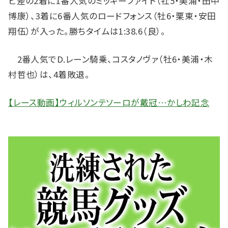
ビ差の2着に1番人気のミッキーファイト（牡5・美浦・田中
博康）、3着に6番人気のロードフォンス（牡6・栗東・安田
翔伍）が入った。勝ちタイムは1:38.6（良）。
2番人気でD.レーン騎乗、コスタノヴァ（牡6・美浦・木
村哲也）は、4着敗退。
【レース動画】ウィルソンテソーロが戴冠…かしわ記念