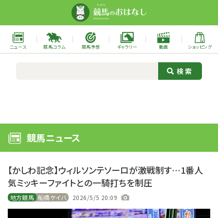
ニュース
競馬コラム
競馬予想
ギャラリー
動画
ショッピング
競馬ニュース
【かしわ記念】ウィルソンテソーロが激戦制す…1番人
気ミッキーファイトとの一騎打ちを制圧
地方競馬
船橋ケイバ
2026/5/5 20:09