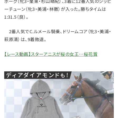
ボーグ（牝3・栗東・杉山晴紀）、3着に12番人気のジッピ
ーチューン（牝3・美浦・林徹）が入った。勝ちタイムは
1:31.5（良）。
2番人気でC.ルメール騎乗、ドリームコア（牝3・美浦・
萩原清）は、9着敗退。
【レース動画】スターアニスが桜の女王…桜花賞