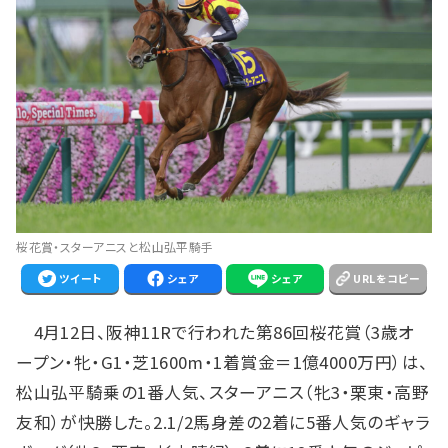
桜花賞・スターアニスと松山弘平騎手
ツイート
シェア
シェア
URLをコピー
4月12日、阪神11Rで行われた第86回桜花賞（3歳オ
ープン・牝・G1・芝1600m・1着賞金＝1億4000万円）は、
松山弘平騎乗の1番人気、スターアニス（牝3・栗東・高野
友和）が快勝した。2.1/2馬身差の2着に5番人気のギャラ