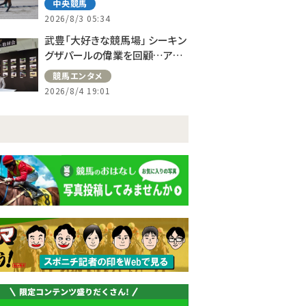
中央競馬
2026/8/3 05:34
武豊「大好きな競馬場」 シーキン
グザパールの偉業を回顧…アス
コット、ドーヴィルへの思い語る
競馬エンタメ
2026/8/4 19:01