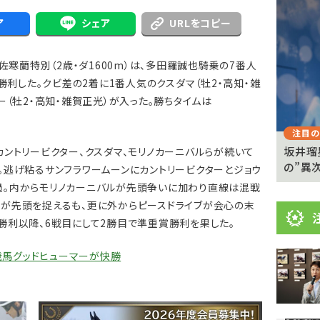
目
ニ
ア
シェア
URLをコピー
ュ
Previous
佐寒蘭特別（2歳・ダ1600m）は、多田羅誠也騎乗の7番人
ー
が勝利した。クビ差の2着に1番人気のクスダマ（牡2・高知・雑
ス
ー（牡2・高知・雑賀正光）が入った。勝ちタイムは
注目のニュース
注目の
った」
戸崎圭太騎手、フィンガーで米G1・パシフィック
坂井瑠
ントリービクター、クスダマ、モリノカーニバルらが続いて
クラシック参戦へ「...
の”異次
。逃げ粘るサンフラワームーンにカントリービクターとジョウ
過。内からモリノカーニバルが先頭争いに加わり直線は混戦
が先頭を捉えるも、更に外からピースドライブが会心の末
勝利以降、6戦目にして2勝目で準重賞勝利を果した。
1歳馬グッドヒューマーが快勝