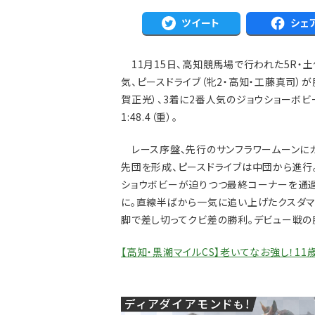
ツイート
シェ
11月15日、高知競馬場で行われた5R・土
気、ピースドライブ（牝2・高知・工藤真司）
賀正光）、3着に2番人気のジョウショーボビ
1:48.4（重）。
注目のニュース
ール「坂の上で休憩が必
【キングジョージ】マーフィー「反応がなか
レース序盤、先行のサンフラワームーンにカ
ヴェルテンベルクは...
先団を形成、ピースドライブは中団から進行
ショウボビーが迫りつつ最終コーナーを通
に。直線半ばから一気に追い上げたクスダマ
脚で差し切ってクビ差の勝利。デビュー戦の
【高知・黒潮マイルCS】老いてなお強し！1