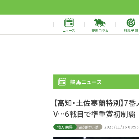
ニュース
競馬コラム
競馬予想
競馬ニュース
【高知・土佐寒蘭特別】7
V…6戦目で準重賞初制覇
地方競馬
高知けいば
2025/11/16 08:55