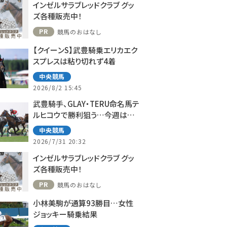
インゼルサラブレッドクラブ グッ
ズ各種販売中！
PR
競馬のおはなし
【クイーンS】武豊騎乗エリカエク
スプレスは粘り切れず4着
中央競馬
2026/8/2 15:45
武豊騎手、GLAY・TERU命名馬テ
ルヒコウで勝利狙う…今週は札
幌で10鞍
中央競馬
2026/7/31 20:32
インゼルサラブレッドクラブ グッ
ズ各種販売中！
PR
競馬のおはなし
小林美駒が通算93勝目…女性
ジョッキー騎乗結果