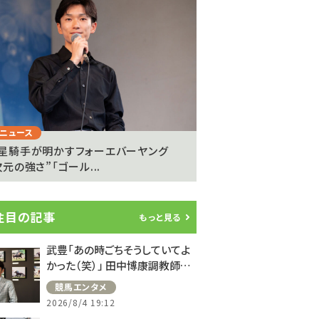
Next
ニュース
注目のニュース
星騎手が明かすフォーエバーヤング
矢作芳人調教師、フォー
元の強さ”「ゴール...
へ覚悟「今年は間違いな.
注目の記事
もっと見る
武豊「あの時ごちそうしていてよ
かった（笑）」 田中博康調教師と
のフランスでの思い出を語る
競馬エンタメ
2026/8/4 19:12