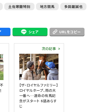
土佐寒蘭特別
地方競馬
多田羅誠也
ア
シェア
URLをコピー
次の記事
不
【ザ・ロイヤルファミリー】
走
ロイヤルホープ、雨の大
一番へ…運命の有馬記
念がスタート 6話あらす
じ