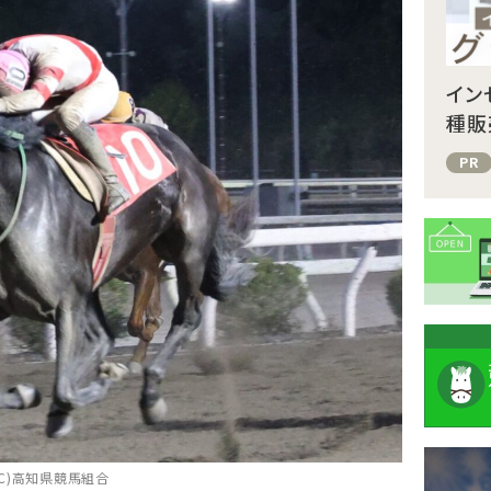
イン
種販
PR
注
C)高知県競馬組合