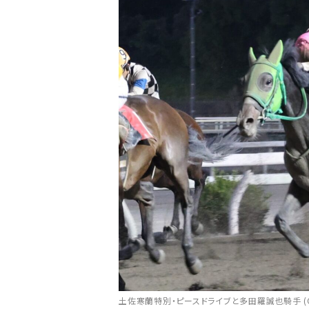
土佐寒蘭特別・ピースドライブと多田羅誠也騎手 (