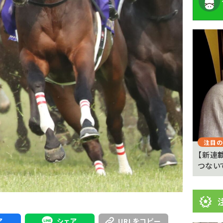
注
目
ニ
ュ
Previous
ー
ス
注目のニュース
注目の
 京都
武豊「例年より差しが利いている」 札幌ダート
【新連
1700メートルの馬...
つない
ア
シェア
URLをコピー