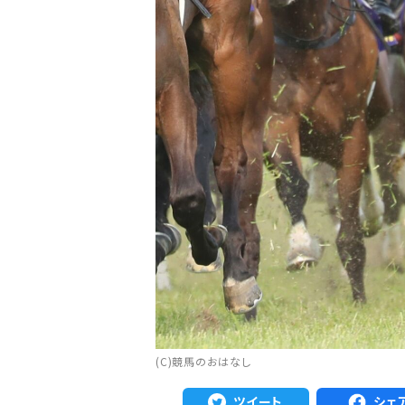
注目のニュース
ャルグッズ絶賛販売中！
武豊デビュー40年特別展が札幌で開幕
ちらから
2万人、東京3万人を動...
(C)競馬のおはなし
ツイート
シェ