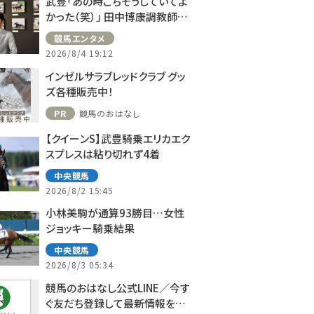
武豊「あの時ごちそうしていてよ
かった（笑）」 田中博康調教師と
のフランスでの思い出を語る
競馬エンタメ
2026/8/4 19:12
インゼルサラブレッドクラブ グッ
ズ各種販売中！
PR
競馬のおはなし
【クイーンS】武豊騎乗エリカエク
スプレスは粘り切れず4着
中央競馬
2026/8/2 15:45
小林美駒が通算93勝目…女性
ジョッキー騎乗結果
中央競馬
2026/8/3 05:34
競馬のおはなし公式LINE／今す
ぐ友だち登録して最新情報をゲ