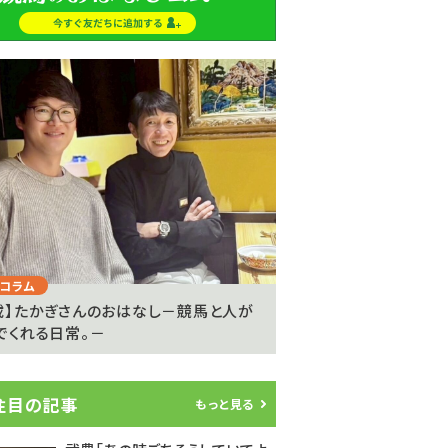
Next
コラム
注目のニュース
載】たかぎさんのおはなし－競馬と人が
ライアン・ムーアが20
でくれる日常。－
参戦…武豊騎手は9度..
注目の記事
もっと見る