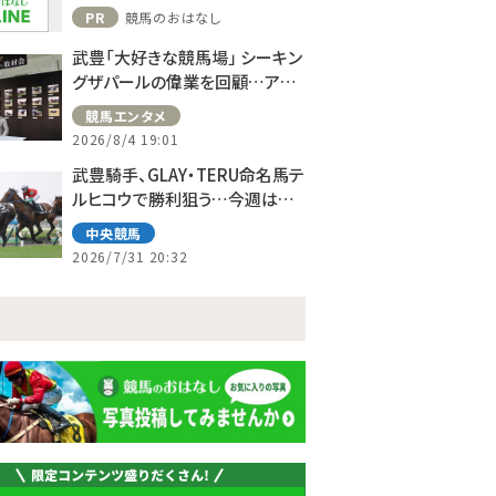
ット！
PR
競馬のおはなし
武豊「大好きな競馬場」 シーキン
グザパールの偉業を回顧…アス
コット、ドーヴィルへの思い語る
競馬エンタメ
2026/8/4 19:01
武豊騎手、GLAY・TERU命名馬テ
ルヒコウで勝利狙う…今週は札
幌で10鞍
中央競馬
2026/7/31 20:32