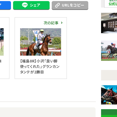
ア
シェア
URLをコピー
次の記事
は
【福島8R】小沢「良い脚
使ってくれた」グランカン
タンテが2勝目