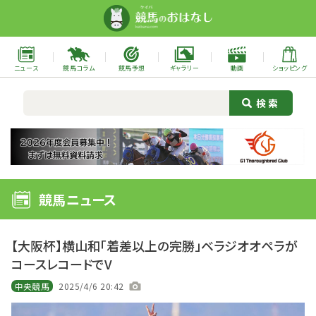
ニュース
競馬コラム
競馬予想
ギャラリー
動画
ショッピング
競馬ニュース
【大阪杯】横山和「着差以上の完勝」ベラジオオペラが
コースレコードでV
中央競馬
2025/4/6 20:42