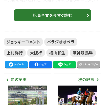
ール板を駆け抜けた。 大阪杯、勝利ジョッキーコメント
1着 ベラジオオペラ 横山和生騎手 「また、ここに立て
てすごく嬉しいです。もうぴったりというか、狙いすました
記事全文を今すぐ読む
場所をしっかり取れて、すごくいいところに入ったなと思
ってました。ベラジオオペラとのリズムが良かったので、
もう何も気にすることはなかったです。進路はもう開か
ジョッキーコメント
ベラジオオペラ
なくてもこじ開けられそうな手応えがしっかり残...
上村洋行
大阪杯
横山和生
阪神競馬場
ツイート
シェア
シェア
URLをコピー
前の記事
次の記事