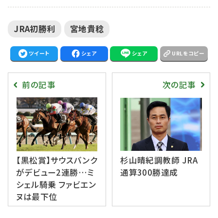
JRA初勝利
宮地貴稔
ツイート
シェア
シェア
URLをコピー
前の記事
次の記事
【黒松賞】サウスバンク
杉山晴紀調教師 JRA
がデビュー2連勝…ミ
通算300勝達成
シェル騎乗 ファビエン
ヌは最下位