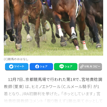
(C)競馬のおはなし
ツイート
シェア
シェア
URLをコピー
12月7日、京都競馬場で行われた第1Rで、宮地貴稔調
教師（栗東）は、ヒミノエトワール（C.ルメール騎手）が1
着となり、JRA初勝利を挙げた。 「ホッとしています」 宮
地貴稔調教師コメント 「取り敢えず1勝出来てホッとして