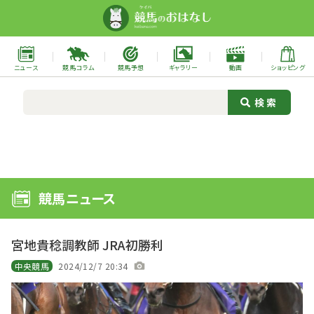
ニュース
競馬コラム
競馬予想
ギャラリー
動画
ショッピング
競馬ニュース
宮地貴稔調教師 JRA初勝利
中央競馬
2024/12/7 20:34