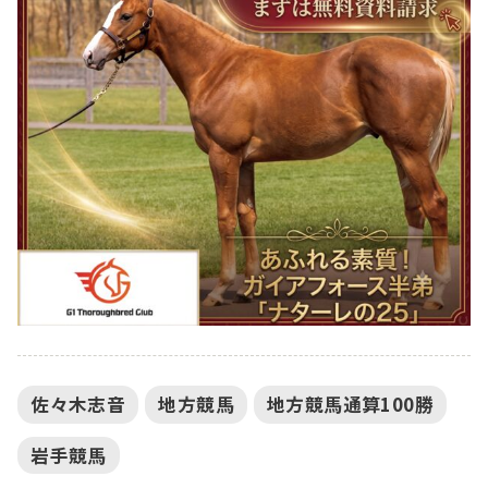
佐々木志音
地方競馬
地方競馬通算100勝
岩手競馬