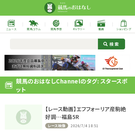
ニュース
競馬コラム
競馬予想
ギャラリー
動画
ショッピング
競馬のおはなしChannelのタグ: スタースポ
ット
【レース動画】エフフォーリア産駒絶
好調…福島5R
レース映像
2026/7/4 18:51