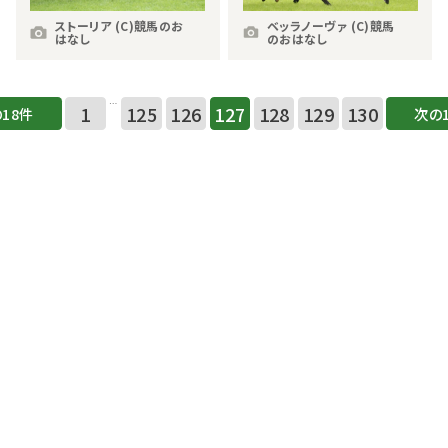
ストーリア (C)競馬のお
ベッラノーヴァ (C)競馬
はなし
のおはなし
…
1
125
126
127
128
129
130
18件
次の