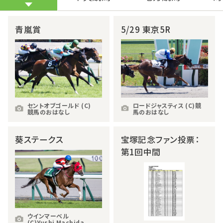
青嵐賞
5/29 東京5R
セントオブゴールド (C)
ロードジャスティス (C)競
競馬のおはなし
馬のおはなし
葵ステークス
宝塚記念ファン投票：
第1回中間
ウインマーベル
(C)Yushi Machida