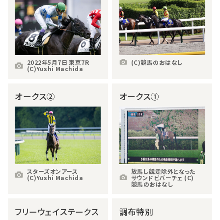
2022年5月7日 東京7R
(C)競馬のおはなし
(C)Yushi Machida
オークス②
オークス①
スターズオンアース
放馬し競走除外となった
(C)Yushi Machida
サウンドビバーチェ (C)
競馬のおはなし
フリーウェイステークス
調布特別