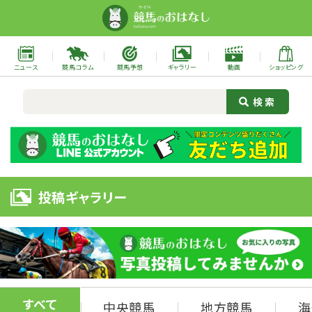
ニュース
競馬コラム
競馬予想
ギャラリー
動画
ショッピング
投稿ギャラリー
すべて
中央競馬
地方競馬
海