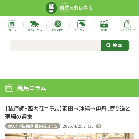
ニュース
競馬コラム
競馬予想
ギャラリー
動画
ショッピング
競馬コラム
【装蹄師・西内荘コラム】羽田→沖縄→伊丹、寄り道と
現場の週末
カリスマ装蹄師・西内荘コラム
2026/4/25 07:30