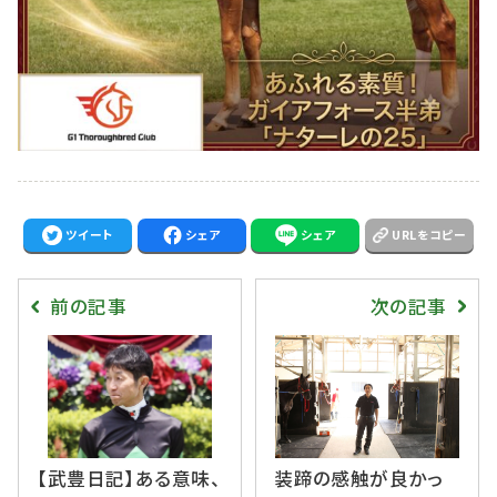
ツイート
シェア
シェア
URLをコピー
前の記事
次の記事
【武豊日記】ある意味、
装蹄の感触が良かっ