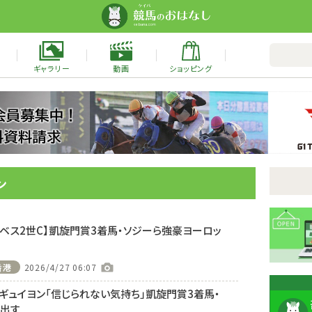
ギャラリー
動画
ショッピング
ン
ザベス2世C】凱旋門賞3着馬・ソジーら強豪ヨーロッ
香港
2026/4/27 06:07
】ギュイヨン「信じられない気持ち」凱旋門賞3着馬・
出す