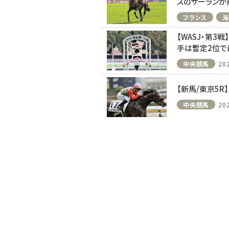
スのサーランが
フランス
海
【WASJ・第3
手は暫定2位で
中央競馬
202
【新馬/東京5R
中央競馬
202