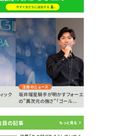
Next
ニュース
注目のニュース
星騎手が明かすフォーエバーヤング
矢作芳人調教師、フォー
元の強さ”「ゴール...
へ覚悟「今年は間違いな.
注目の記事
もっと見る