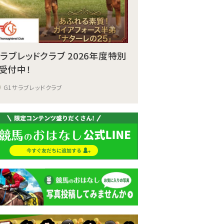
サラブレッドクラブ 2026年度特別
受付中！
G1サラブレッドクラブ