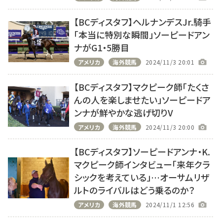
【BCディスタフ】ヘルナンデスJr.騎手
「本当に特別な瞬間」ソーピードアン
ナがG1・5勝目
アメリカ
海外競馬
2024/11/3 20:01
【BCディスタフ】マクピーク師「たくさ
んの人を楽しませたい」ソーピードア
ンナが鮮やかな逃げ切りV
アメリカ
海外競馬
2024/11/3 20:00
【BCディスタフ】ソーピードアンナ・K.
マクピーク師インタビュー「来年クラ
シックを考えている」…オーサムリザ
ルトのライバルはどう乗るのか？
アメリカ
海外競馬
2024/11/1 12:56