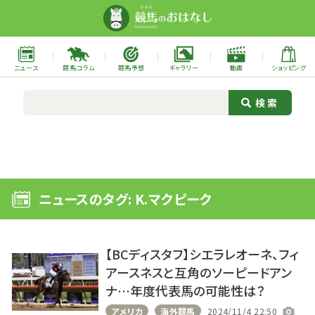
ニュース
競馬コラム
競馬予想
ギャラリー
動画
ショッピング
ニュースのタグ: K.マクピーク
【BCディスタフ】シエラレオーネ、フィ
アースネスと互角のソーピードアン
ナ…年度代表馬の可能性は？
アメリカ
海外競馬
2024/11/4 22:50