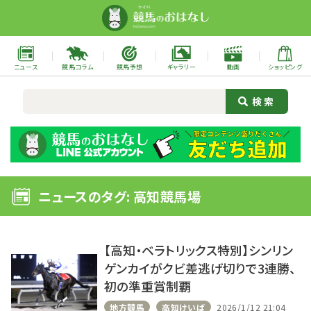
ニュース
競馬コラム
競馬予想
ギャラリー
動画
ショッピング
ニュースのタグ: 高知競馬場
【高知・ベラトリックス特別】シンリン
ゲンカイがクビ差逃げ切りで3連勝、
初の準重賞制覇
地方競馬
高知けいば
2026/1/12 21:04