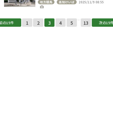
地方競馬
高知けいば
2025/11/9 08:55
…
1
2
3
4
5
13
前の15件
次の15