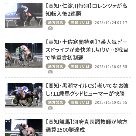
【高知・仁淀川特別】ロレンツォが高
知転入後2連勝
地方競馬
高知けいば
2025/11/24 07:17
【高知・土佐寒蘭特別】7番人気ピー
スドライブが豪快差し切りV…6戦目
で準重賞初制覇
地方競馬
高知けいば
2025/11/16 08:55
【高知・黒潮マイルCS】老いてなお強
し！11歳馬グッドヒューマーが快勝
地方競馬
高知けいば
2025/11/10 05:55
【高知競馬】別府真司調教師が地方
通算2500勝達成