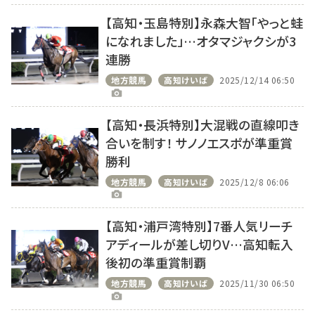
【高知・玉島特別】永森大智「やっと蛙
になれました」…オタマジャクシが3
連勝
地方競馬
高知けいば
2025/12/14 06:50
【高知・長浜特別】大混戦の直線叩き
合いを制す！ サノノエスポが準重賞
勝利
地方競馬
高知けいば
2025/12/8 06:06
【高知・浦戸湾特別】7番人気リーチ
アディールが差し切りV…高知転入
後初の準重賞制覇
地方競馬
高知けいば
2025/11/30 06:50