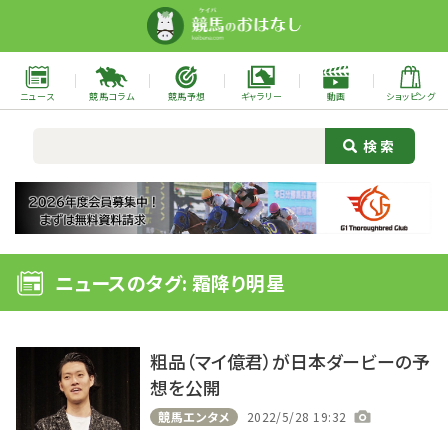
ニュース
競馬コラム
競馬予想
ギャラリー
動画
ショッピング
ニュースのタグ: 霜降り明星
粗品（マイ億君）が日本ダービーの予
想を公開
競馬エンタメ
2022/5/28 19:32