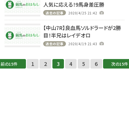
人気に応える！9馬身差圧勝
過去の記事
2020/4/25 21:42
【中山7R】良血馬ソルドラードが2勝
目！半兄はレイデオロ
過去の記事
2020/4/19 21:43
1
2
3
4
5
6
前の15件
次の15件