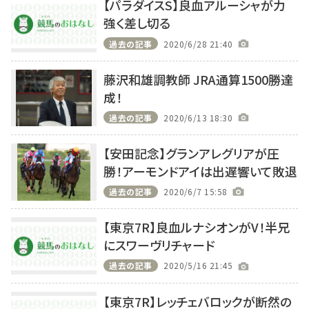
【パラダイスS】良血アルーシャが力
強く差し切る
過去の記事
2020/6/28 21:40
藤沢和雄調教師 JRA通算1500勝達
成！
過去の記事
2020/6/13 18:30
【安田記念】グランアレグリアが圧
勝！アーモンドアイは出遅響いて敗退
過去の記事
2020/6/7 15:58
【東京7R】良血ルナシオンがV！半兄
にスワーヴリチャード
過去の記事
2020/5/16 21:45
【東京7R】レッチェバロックが断然の