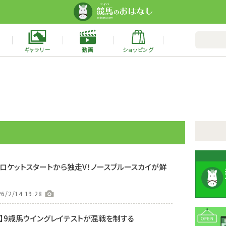
ギャラリー
動画
ショッピング
】ロケットスタートから独走V！ノースブルースカイが鮮
6/2/14 19:28
S】9歳馬ウイングレイテストが混戦を制する