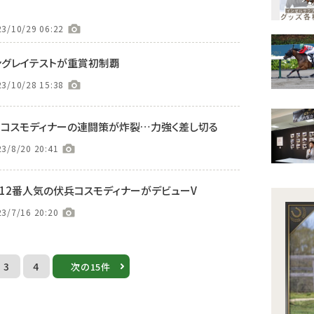
3/10/29 06:22
イングレイテストが重賞初制覇
3/10/28 15:38
】コスモディナーの連闘策が炸裂…力強く差し切る
3/8/20 20:41
R】12番人気の伏兵コスモディナーがデビューV
3/7/16 20:20
3
4
次の15件