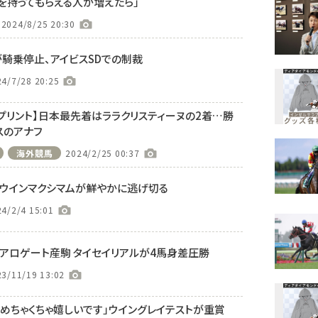
を持ってもらえる人が増えたら」
2024/8/25 20:30
騎乗停止、アイビスSDでの制裁
4/7/28 20:25
スプリント】日本最先着はララクリスティーヌの2着…勝
スのアナフ
海外競馬
2024/2/25 00:37
】ウインマクシマムが鮮やかに逃げ切る
4/2/4 15:01
R】アロゲート産駒 タイセイリアルが4馬身差圧勝
3/11/19 13:02
「めちゃくちゃ嬉しいです」ウイングレイテストが重賞