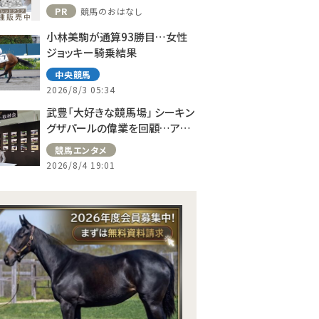
PR
競馬のおはなし
小林美駒が通算93勝目…女性
ジョッキー騎乗結果
中央競馬
2026/8/3 05:34
武豊「大好きな競馬場」 シーキン
グザパールの偉業を回顧…アス
コット、ドーヴィルへの思い語る
競馬エンタメ
2026/8/4 19:01