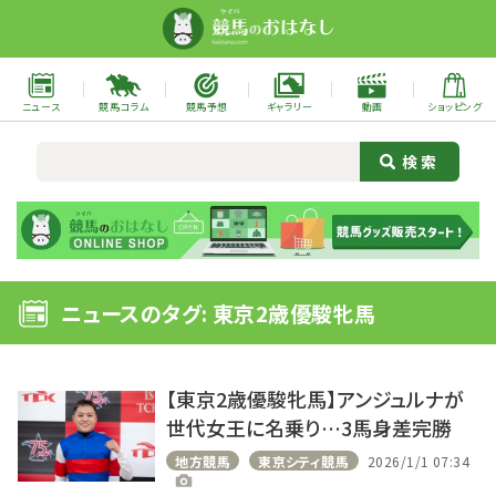
ニュース
競馬コラム
競馬予想
ギャラリー
動画
ショッピング
ニュースのタグ: 東京2歳優駿牝馬
【東京2歳優駿牝馬】アンジュルナが
世代女王に名乗り…3馬身差完勝
地方競馬
東京シティ競馬
2026/1/1 07:34