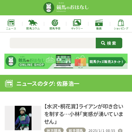
ニュース
競馬コラム
競馬予想
ギャラリー
動画
ショッピング
ニュースのタグ: 佐藤浩一
【水沢・桐花賞】ライアンが叩き合い
を制する…小林「実感が湧いていま
せん」
地方競馬
岩手競馬
2025/1/1 08:55