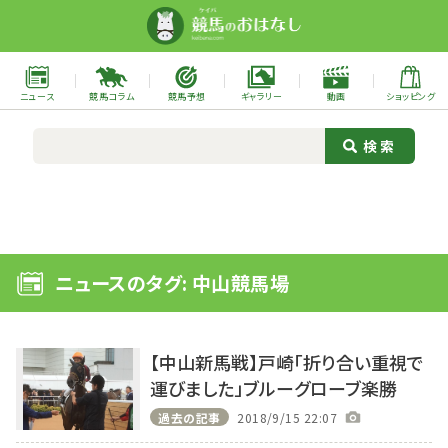
ニュース
競馬コラム
競馬予想
ギャラリー
動画
ショッピング
ニュースのタグ: 中山競馬場
【中山新馬戦】戸崎「折り合い重視で
運びました」ブルーグローブ楽勝
過去の記事
2018/9/15 22:07