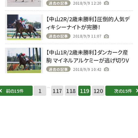
過去の記事
2018/9/9 12:20
【中山2R/2歳未勝利】圧倒的人気デ
ィキシーナイトが完勝！
過去の記事
2018/9/9 11:07
【中山1R/2歳未勝利】ダンカーク産
駒 マイネルアルケミーが逃げ切りV
過去の記事
2018/9/9 10:42
…
1
117
118
119
120
前の15件
次の15件