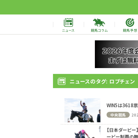
ニュース
競馬コラム
競馬予想
ニュースのタグ: ロブチェン
WIN5は36
中央競馬
202
【日本ダービー
ービー制覇の舞