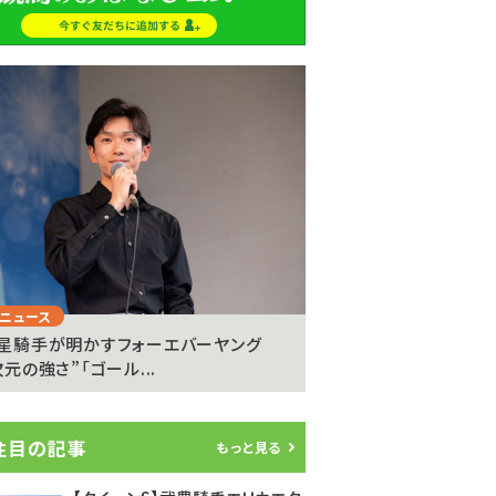
Next
ニュース
注目のニュース
星騎手が明かすフォーエバーヤング
矢作芳人調教師、フォー
元の強さ”「ゴール...
へ覚悟「今年は間違いな.
注目の記事
もっと見る