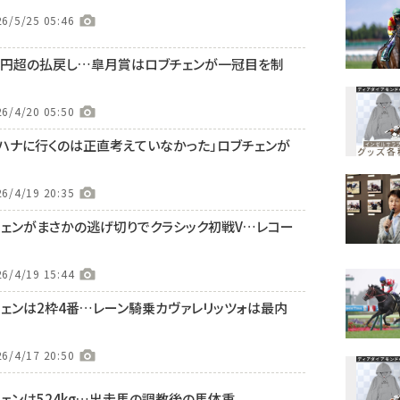
6/5/25 05:46
00万円超の払戻し…皐月賞はロブチェンが一冠目を制
6/4/20 05:50
「ハナに行くのは正直考えていなかった」ロブチェンが
6/4/19 20:35
チェンがまさかの逃げ切りでクラシック初戦V…レコー
6/4/19 15:44
チェンは2枠4番…レーン騎乗カヴァレリッツォは最内
6/4/17 20:50
チェンは524kg…出走馬の調教後の馬体重