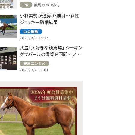
PR
競馬のおはなし
小林美駒が通算93勝目…女性
ジョッキー騎乗結果
中央競馬
2026/8/3 05:34
武豊「大好きな競馬場」 シーキン
グザパールの偉業を回顧…アス
コット、ドーヴィルへの思い語る
競馬エンタメ
2026/8/4 19:01