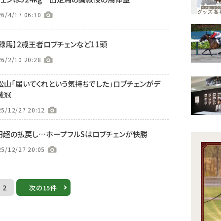
6/4/17 06:10
録馬】2歳王者ロブチェンなど11頭
6/2/10 20:28
】松山「届いてくれという気持ちでした」ロブチェンがデ
戴冠
5/12/27 20:12
0万円超の払戻し…ホープフルSはロブチェンが快勝
5/12/27 20:05
2
次の15件