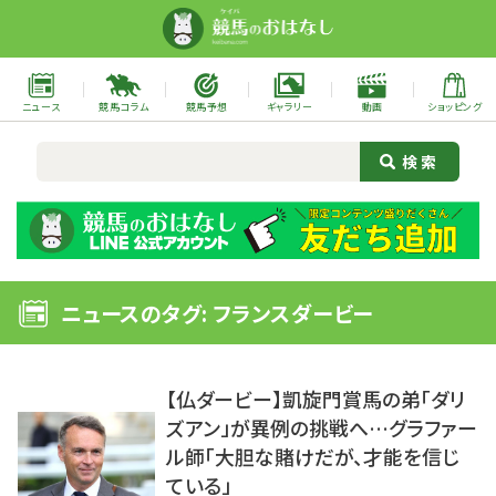
ニュース
競馬コラム
競馬予想
ギャラリー
動画
ショッピング
ニュースのタグ: フランスダービー
【仏ダービー】凱旋門賞馬の弟「ダリ
ズアン」が異例の挑戦へ…グラファー
ル師「大胆な賭けだが、才能を信じ
ている」