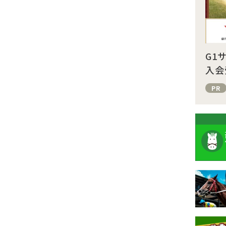
G1
入会
PR