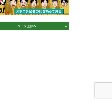
ページ上部へ