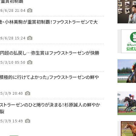
で重賞初制覇
6/6/28 21:04
1歳・小林美駒が重賞初制覇！ファウストラーゼンで大
6/6/28 15:24
00万円超の払戻し…弥生賞はファウストラーゼンが快勝
5/3/10 05:50
「積極的に行けてよかった」ファウストラーゼンの鮮や
5/3/9 20:40
ウストラーゼンのひと捲りが決まる！杉原誠人の鮮やか
裂
5/3/9 15:49